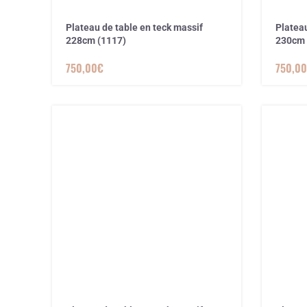
Plateau de table en teck massif
Plateau
228cm (1117)
230cm 
750,00
€
750,00