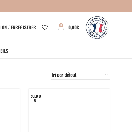
0
ION / ENREGISTRER
0,00
€
EILS
SOLD O
UT