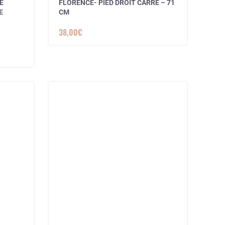
E
FLORENCE- PIED DROIT CARRE – 71
E
CM
38,00
€