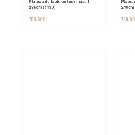
Plateau de table en teck massif
Plateau
236cm (1130)
240cm 
750,00
€
750,00
1 avis