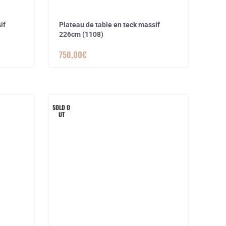
if
Plateau de table en teck massif
226cm (1108)
750,00
€
SOLD O
UT