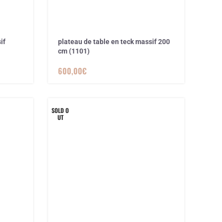
if
plateau de table en teck massif 200
cm (1101)
600,00
€
SOLD O
UT