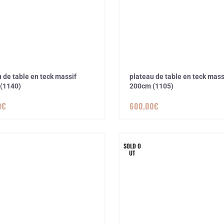
 de table en teck massif
plateau de table en teck mass
(1140)
200cm (1105)
0
€
600,00
€
SOLD O
UT