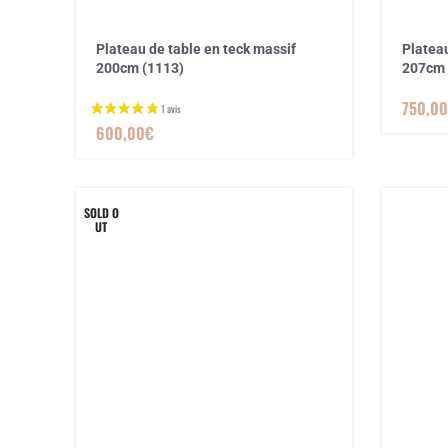
Plateau de table en teck massif
Plateau
200cm (1113)
207cm 
750,00
600,00
€
SOLD O
UT