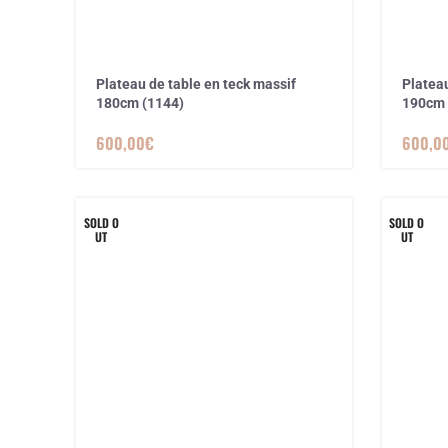
Plateau de table en teck massif
Plateau
180cm (1144)
190cm 
600,00
€
600,0
SOLD O
SOLD O
UT
UT