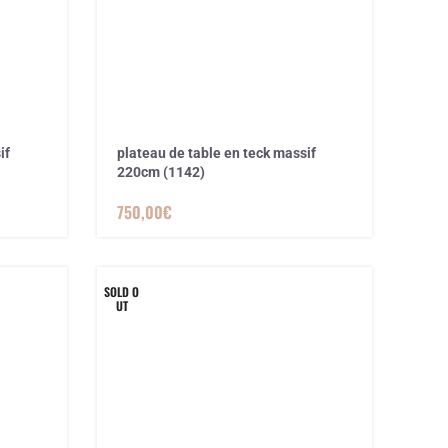
if
plateau de table en teck massif
220cm (1142)
750,00
€
SOLD O
UT