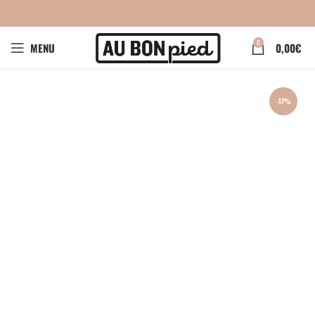
0
MENU
0,00
€
-17%