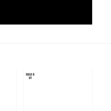
SOLD O
SOLD O
UT
UT