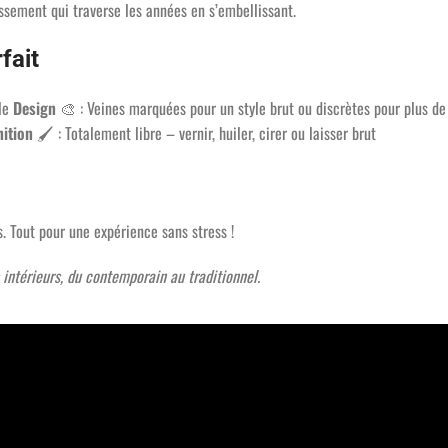
issement qui traverse les années en s’embellissant.
fait
ale
Design
🎨 : Veines marquées pour un style brut ou discrètes pour plus de
nition
🖌️ : Totalement libre – vernir, huiler, cirer ou laisser brut
s. Tout pour une expérience sans stress !
 intérieurs, du contemporain au traditionnel.