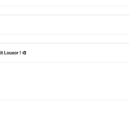
it Louxor ! 🎨