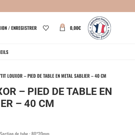
0
ION / ENREGISTRER
0,00
€
EILS
P’TIT LOUXOR – PIED DE TABLE EN METAL SABLIER – 40 CM
XOR – PIED DE TABLE EN
ER – 40 CM
 Section de tube : 80*20mm