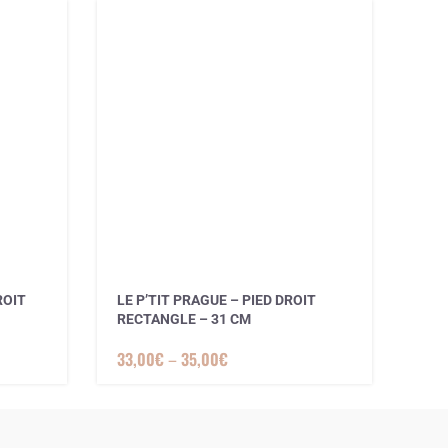
ROIT
LE P’TIT PRAGUE – PIED DROIT
LE 
RECTANGLE – 31 CM
INV
33,00
€
–
35,00
€
36,