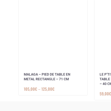
MALAGA – PIED DE TABLE EN
LE P’T
METAL RECTANGLE – 71 CM
TABLE
– 40 C
105,00
€
–
125,00
€
59,00