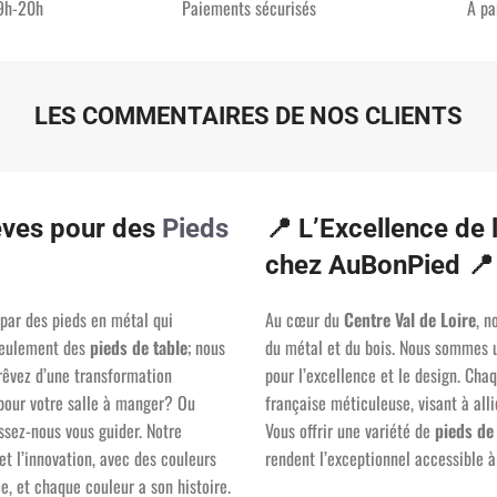
 9h-20h
Paiements sécurisés
A pa
LES COMMENTAIRES DE NOS CLIENTS
êves pour des
Pieds
📍
L’Excellence de 
chez AuBonPied
📍
par des pieds en métal qui
Au cœur du
Centre Val de Loire
, n
 seulement des
pieds de table
; nous
du métal et du bois. Nous sommes 
rêvez d’une transformation
pour l’excellence et le design. Ch
 pour votre salle à manger? Ou
française méticuleuse, visant à all
ssez-nous vous guider. Notre
Vous offrir une variété de
pieds de
 et l’innovation, avec des couleurs
rendent l’exceptionnel accessible à 
e, et chaque couleur a son histoire.