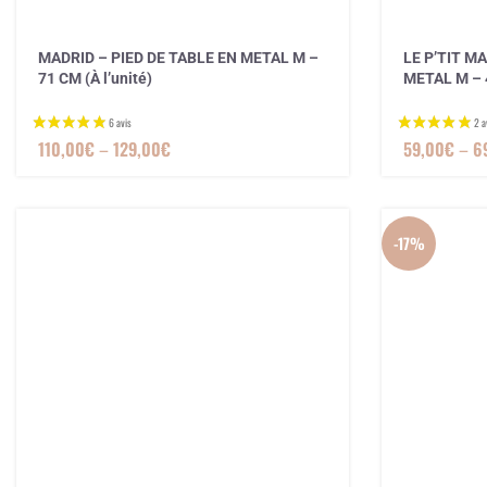
MADRID – PIED DE TABLE EN METAL M –
LE P’TIT M
71 CM (À l’unité)
METAL M – 4
110,00
€
–
129,00
€
59,00
€
–
6
-17%