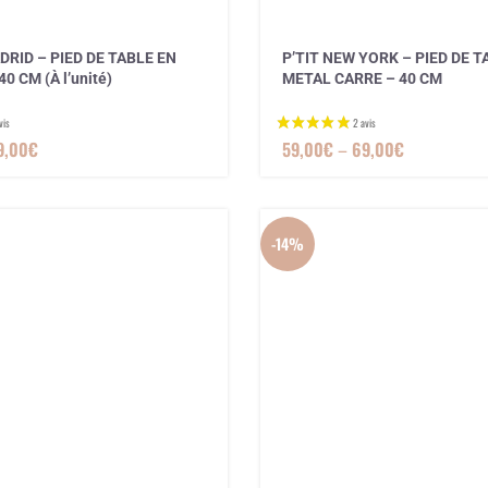
ADRID – PIED DE TABLE EN
P’TIT NEW YORK – PIED DE T
0 CM (À l’unité)
METAL CARRE – 40 CM
9,00
€
59,00
€
–
69,00
€
-14%