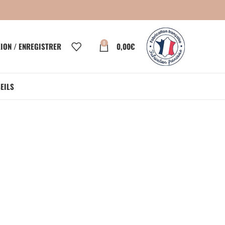
0
ION / ENREGISTRER
0,00
€
EILS