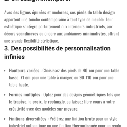
Avec des
lignes épurées
et modernes, ces
pieds de table design
apportent une touche contemporaine à tout type de meuble. Leur
esthétique s’intègre parfaitement aux intérieurs
industriels
, aux
décors
scandinaves
ou encore aux ambiances
minimalistes
, offrant
une grande flexibilité stylistique.
3. Des possibilités de personnalisation
infinies
Hauteurs variées
: Choisissez des pieds de
40 cm
pour une table
basse,
71 cm
pour une table à manger, ou
90-110 cm
pour une
table haute.
Formes multiples
: Optez pour des designs géométriques tels que
le
trapèze
, la
croix
, le
rectangle
, ou laissez libre cours à votre
créativité avec des modèles
sur mesure
.
1 avis
Finitions diversifiées
: Préférez une finition
brute
pour un style
industriel authentique ou une finition
thermolaquée
pour un rendu