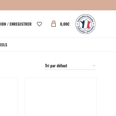
0
ION / ENREGISTRER
0,00
€
EILS