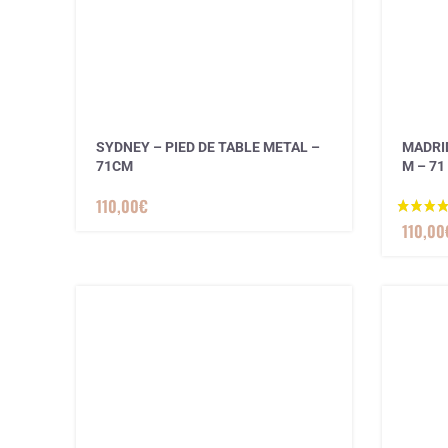
1 avis
SYDNEY – PIED DE TABLE METAL –
MADRID
71CM
M – 71 
110,00
€
110,00