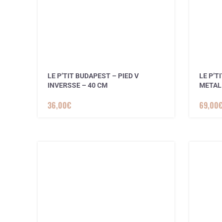
LE P’TIT BUDAPEST – PIED V
LE P’T
INVERSSE – 40 CM
METAL
36,00
€
69,00