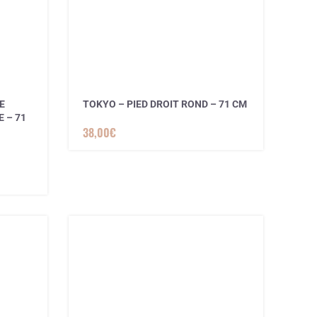
E
TOKYO – PIED DROIT ROND – 71 CM
 – 71
38,00
€