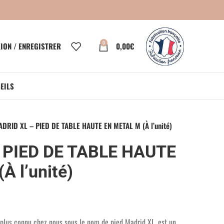
0
ION / ENREGISTRER
0,00
€
EILS
DRID XL – PIED DE TABLE HAUTE EN METAL M (À l’unité)
 PIED DE TABLE HAUTE
À l’unité)
 plus connu chez nous sous le nom de pied Madrid XL, est un