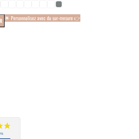
🌟 Personnalisez avec du sur-mesure 👉
R
is