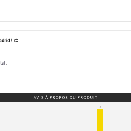
drid ! 🎨
tal
.
AVIS À PROPOS DU PRODUIT
3