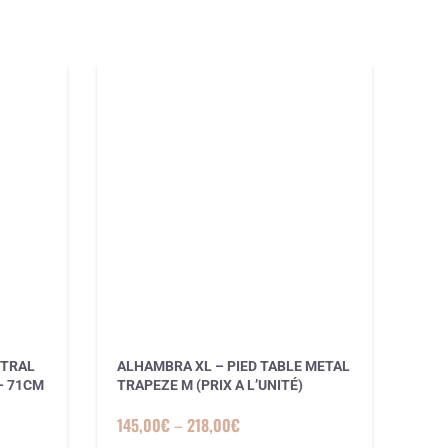
NTRAL
ALHAMBRA XL – PIED TABLE METAL
LE 
– 71CM
TRAPEZE M (PRIX A L’UNITÉ)
EN 
145,00
€
–
218,00
€