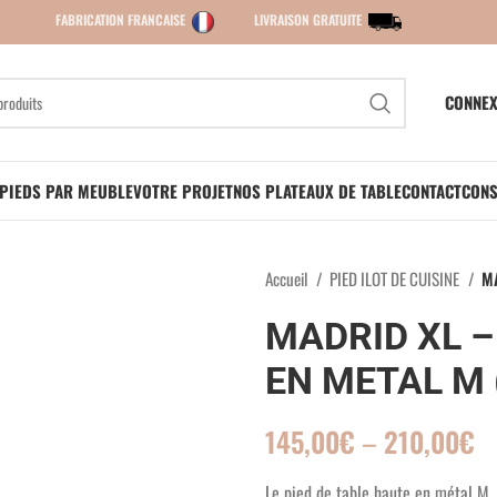
FABRICATION FRANCAISE
LIVRAISON GRATUITE
CONNEX
PIEDS PAR MEUBLE
VOTRE PROJET
NOS PLATEAUX DE TABLE
CONTACT
CONS
Accueil
PIED ILOT DE CUISINE
MA
MADRID XL –
EN METAL M (
145,00
€
–
210,00
€
Le pied de table haute en métal M,