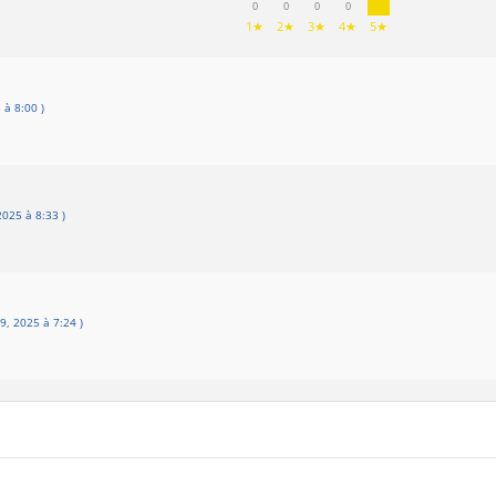
0
0
0
0
1★
2★
3★
4★
5★
 à 8:00 )
025 à 8:33 )
9, 2025 à 7:24 )