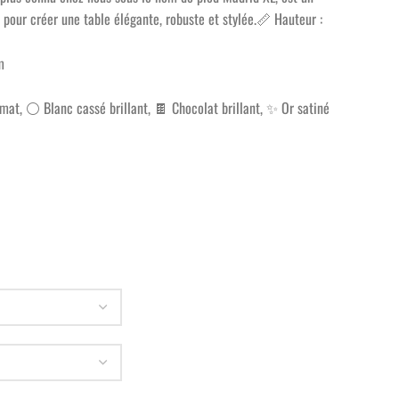
pour créer une table élégante, robuste et stylée.📏 Hauteur :
m
mat, ⚪ Blanc cassé brillant, 🍫 Chocolat brillant, ✨ Or satiné