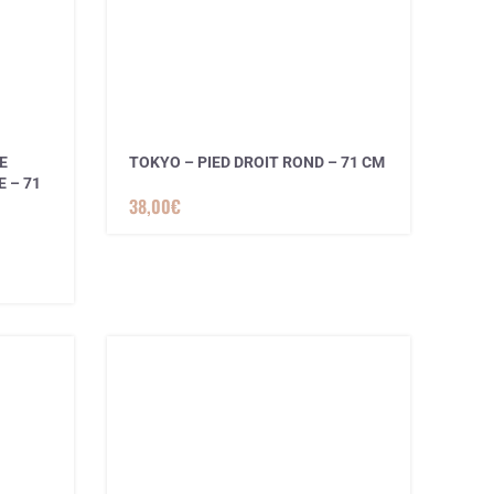
E
TOKYO – PIED DROIT ROND – 71 CM
 – 71
38,00
€