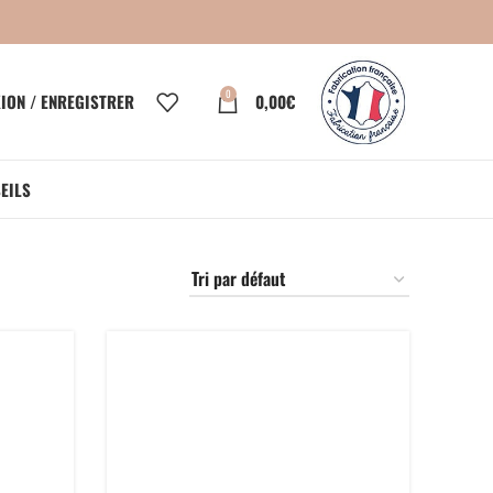
0
ION / ENREGISTRER
0,00
€
EILS