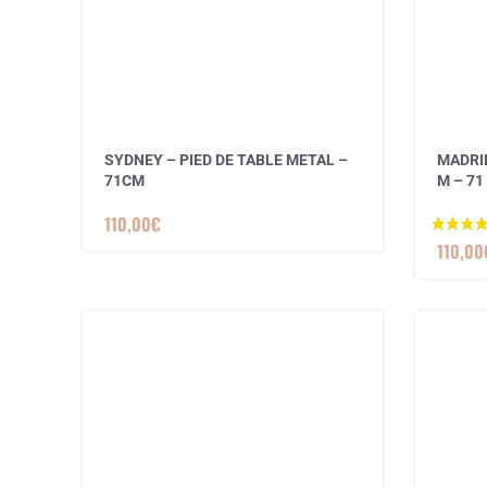
1 avis
SYDNEY – PIED DE TABLE METAL –
MADRID
71CM
M – 71 
110,00
€
110,00