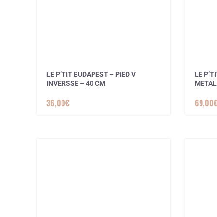
LE P’TIT BUDAPEST – PIED V
LE P’T
INVERSSE – 40 CM
METAL
36,00
€
69,00