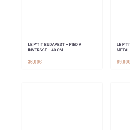
LE P’TIT BUDAPEST – PIED V
LE P’T
INVERSSE – 40 CM
METAL
36,00
€
69,00