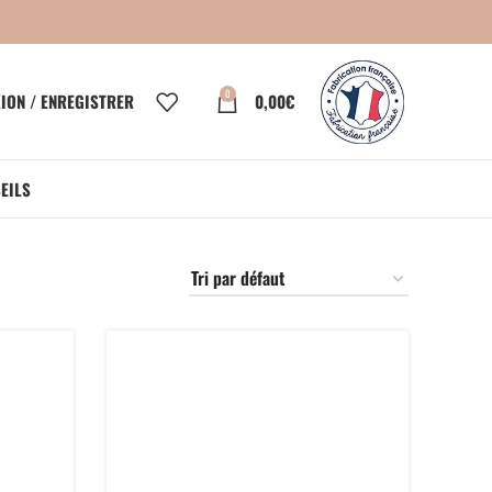
0
ION / ENREGISTRER
0,00
€
EILS