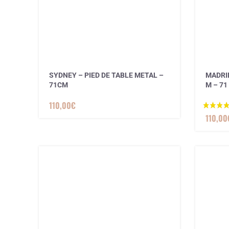
1 avis
SYDNEY – PIED DE TABLE METAL –
MADRID
71CM
M – 71 
110,00
€
110,00