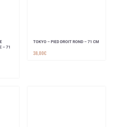
E
TOKYO – PIED DROIT ROND – 71 CM
 – 71
38,00
€