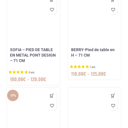
SOFIA – PIED DE TABLE
BERRY-Pied de table en
1 avis
EN METAL PONT DESIGN
H – 71 CM
– 71 CM
110,00
€
–
125,00
€
100,00
€
–
120,00
€
-17%