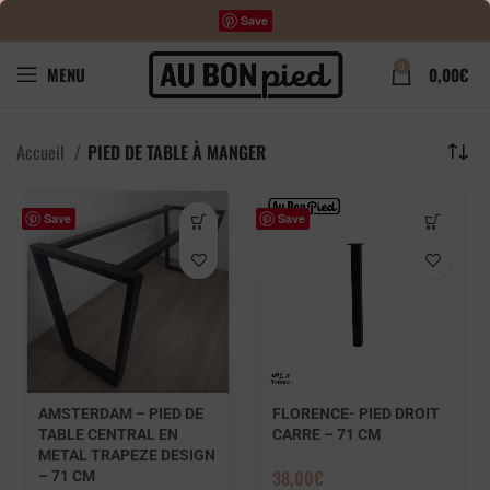
Save
0
MENU
0,00
€
Accueil
PIED DE TABLE À MANGER
Save
Save
AMSTERDAM – PIED DE
FLORENCE- PIED DROIT
TABLE CENTRAL EN
CARRE – 71 CM
METAL TRAPEZE DESIGN
38,00
€
– 71 CM