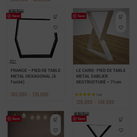
Save
Save
FRANCE – PIED DE TABLE
LE CAIRE- PIED DE TABLE
METAL HEXAGONAL (À
METAL SABLIER
l’unité)
DESTRUCTURÉ – 71cm
3 avis
105,00
€
–
135,00
€
120,00
€
–
140,00
€
Save
Save