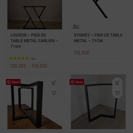
LOUXOR – PIED DE
SYDNEY – PIED DE TABLE
TABLE METAL SABLIER –
METAL – 71CM
71cm
110,00
€
120,00
€
–
140,00
€
Save
Save
1 avis