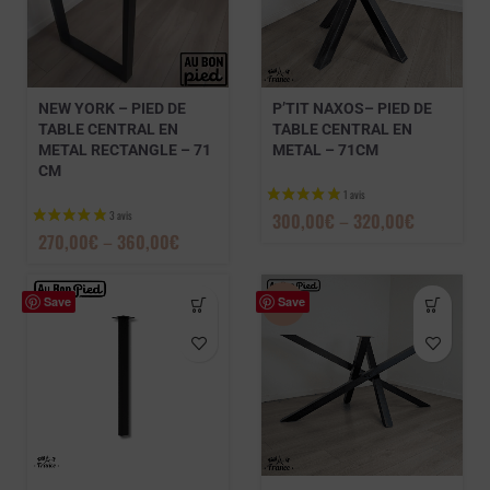
1 avis
NEW YORK – PIED DE
P’TIT NAXOS– PIED DE
TABLE CENTRAL EN
TABLE CENTRAL EN
METAL RECTANGLE – 71
METAL – 71CM
CM
300,00
€
–
320,00
€
270,00
€
–
360,00
€
Save
Save
-30%