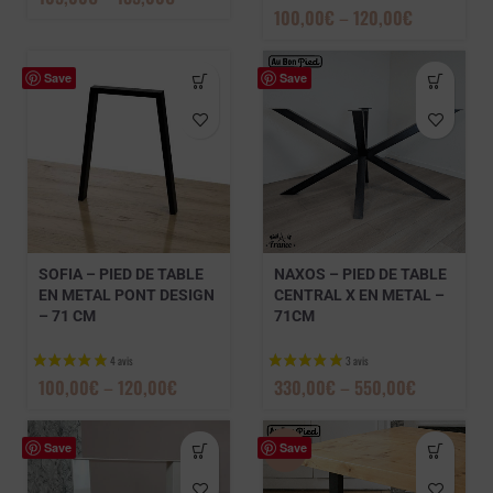
100,00
€
–
120,00
€
3 avis
Save
Save
SOFIA – PIED DE TABLE
NAXOS – PIED DE TABLE
EN METAL PONT DESIGN
CENTRAL X EN METAL –
– 71 CM
71CM
100,00
€
–
120,00
€
330,00
€
–
550,00
€
Save
Save
-17%