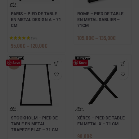
PARIS – PIED DE TABLE
ROME – PIED DE TABLE
EN METAL DESIGN A – 71
EN METAL SABLIER –
CM
71CM
105,00
€
–
135,00
€
95,00
€
–
120,00
€
Save
Save
-14%
7 avis
STOCKHOLM – PIED DE
XÉRES – PIED DE TABLE
TABLE EN METAL
EN METAL X – 71 CM
TRAPEZE PLAT – 71 CM
90,00
€