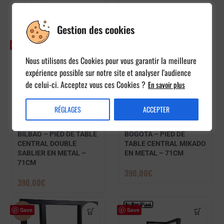
85,00
€
–
120,00
€
Gestion des cookies
Save
Save
Nous utilisons des Cookies pour vous garantir la meilleure
expérience possible sur notre site et analyser l'audience
de celui-ci. Acceptez vous ces Cookies ?
En savoir plus
RÉGLAGES
ACCEPTER
BILBAO – PIED DE TABLE
BOGOTA – PIED DE
CENTRAL DOUBLE
TABLE CENTRAL MIKADO
SABLIER EN METAL –
EN METAL – 71CM
2 avis
71CM
390,00
€
390,00
€
Save
Save
-33%