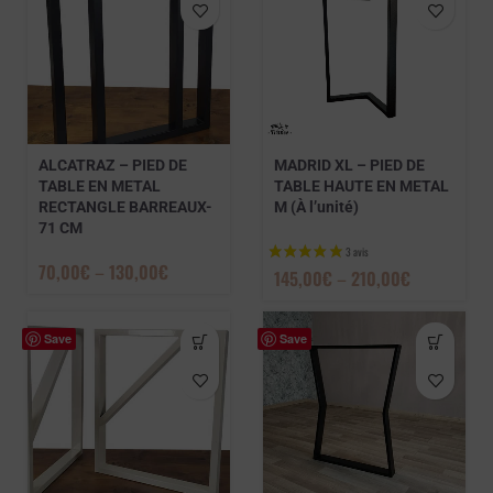
ALCATRAZ – PIED DE
MADRID XL – PIED DE
TABLE EN METAL
TABLE HAUTE EN METAL
RECTANGLE BARREAUX-
M (À l’unité)
71 CM
70,00
€
–
130,00
€
145,00
€
–
210,00
€
Save
Save