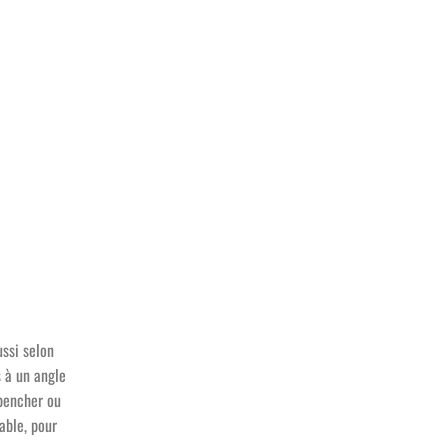
ussi selon
 à un angle
 pencher ou
able, pour