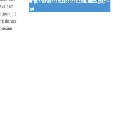
https://developers.facebook.com/docs/graph-
avoir un
api
fatigue, et
pte de vos
cuisine