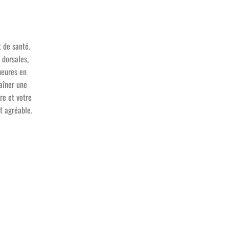
 de santé.
 dorsales,
heures en
raîner une
re et votre
t agréable.