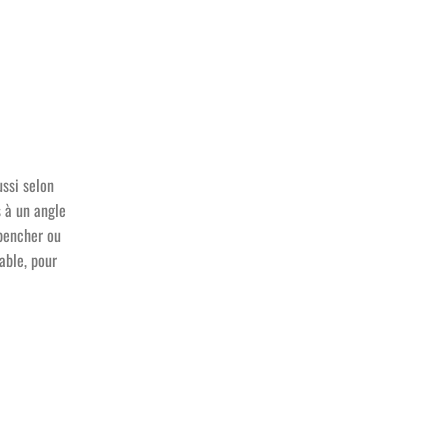
ussi selon
 à un angle
 pencher ou
able, pour