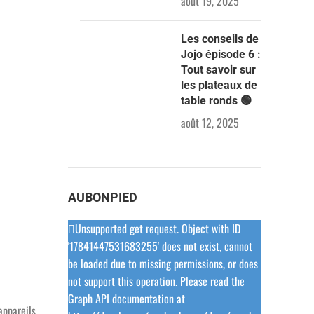
août 19, 2025
Les conseils de
Jojo épisode 6 :
Tout savoir sur
les plateaux de
table ronds 🟢
août 12, 2025
AUBONPIED
Unsupported get request. Object with ID
'17841447531683255' does not exist, cannot
be loaded due to missing permissions, or does
not support this operation. Please read the
Graph API documentation at
appareils