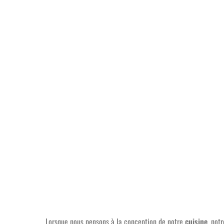
Lorsque nous pensons à la conception de notre
cuisine
, not