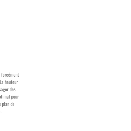
s forcément
 La hauteur
isager des
ptimal pour
e plan de
.