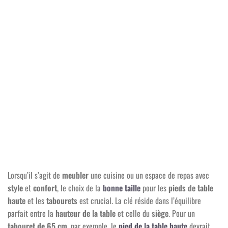
Lorsqu’il s’agit de
meubler
une cuisine ou un espace de repas avec
style
et
confort
, le choix de la
bonne taille
pour les
pieds de table
haute
et les
tabourets
est crucial. La clé réside dans l’équilibre
parfait entre la
hauteur de la table
et celle du
siège
. Pour un
tabouret de 65 cm
, par exemple, le
pied de la table haute
devrait