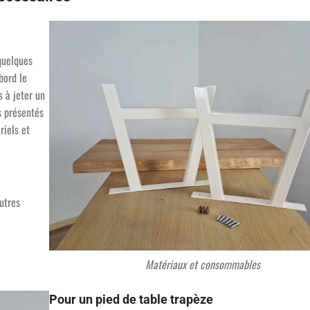
quelques
bord le
s à jeter un
s présentés
riels et
utres
Matériaux et consommables
Pour un pied de table trapèze