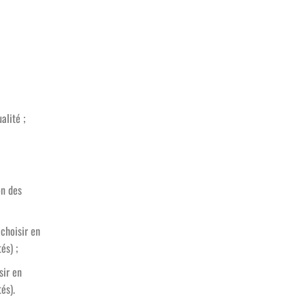
alité ;
on des
 choisir en
és) ;
sir en
és).