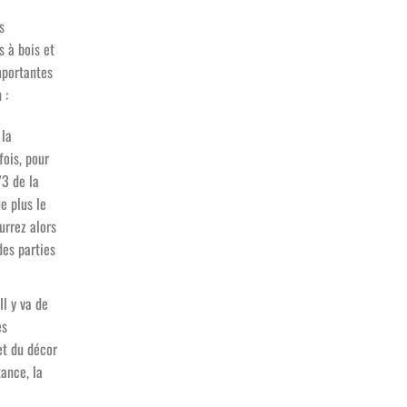
s
s à bois et
mportantes
 :
 la
fois, pour
/3 de la
e plus le
urrez alors
des parties
Il y va de
es
et du décor
tance, la