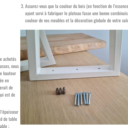
Assurez-vous que la couleur du bois (en fonction de l’essence
ayant servi à fabriquer le plateau fasse une bonne combinais
couleur de vos meubles et la décoration globale de votre sal
le achetés
basses, nous
e hauteur
uée en
erait de
qui est de
l’épaisseur
ed de table
able ;