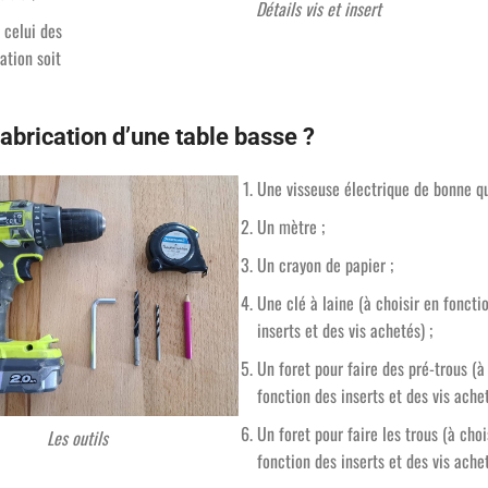
Détails vis et insert
 celui des
ation soit
 fabrication d’une table basse ?
Une visseuse électrique de bonne qu
Un mètre ;
Un crayon de papier ;
Une clé à laine (à choisir en foncti
inserts et des vis achetés) ;
Un foret pour faire des pré-trous (à
fonction des inserts et des vis achet
Un foret pour faire les trous (à choi
Les outils
fonction des inserts et des vis achet