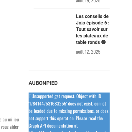
août 19, 2025
Les conseils de
Jojo épisode 6 :
Tout savoir sur
les plateaux de
table ronds 🟢
août 12, 2025
AUBONPIED
Unsupported get request. Object with ID
'17841447531683255' does not exist, cannot
be loaded due to missing permissions, or does
not support this operation. Please read the
e au milieu
Graph API documentation at
 vous aider