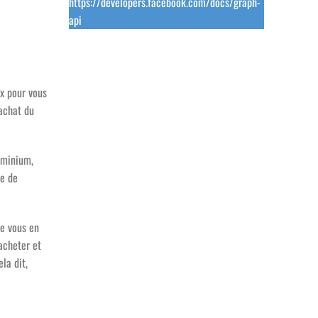
https://developers.facebook.com/docs/graph-
api
ux pour vous
’achat du
luminium,
ue de
de vous en
 acheter et
la dit,