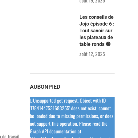
août 19, 2025
Les conseils de
Jojo épisode 6 :
Tout savoir sur
les plateaux de
table ronds 🟢
août 12, 2025
AUBONPIED
Unsupported get request. Object with ID
'17841447531683255' does not exist, cannot
be loaded due to missing permissions, or does
not support this operation. Please read the
Graph API documentation at
 de travail,