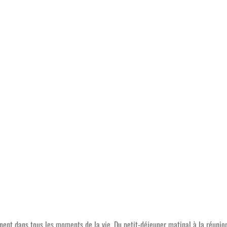
ent dans tous les moments de la vie. Du petit-déjeuner matinal à la réunion