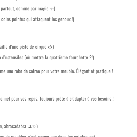
se partout, comme par magie
✨
)
coins pointus qui attaquent les genoux !)
aille d’une piste de cirque
🎪
)
 d’ustensiles (où mettre la quatrième fourchette ?!)
mme une robe de soirée pour votre meuble. Élégant et pratique !
onnel pour vos repas. Toujours prête à s’adapter à vos besoins !
in, abracadabra
🎩✨
)
om de meubles, c’est sympa que dans les catalogues)