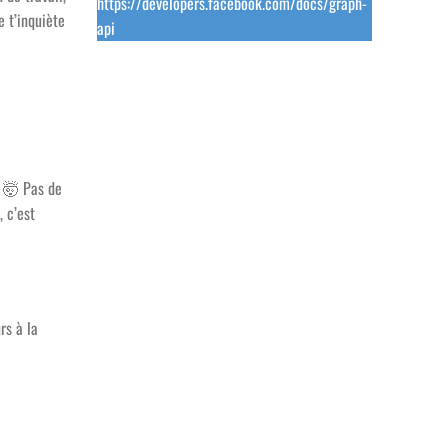
https://developers.facebook.com/docs/graph-
 t’inquiète
api
!
🤯
Pas de
, c’est
rs à la