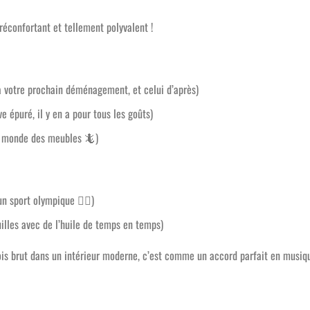
 réconfortant et tellement polyvalent !
à votre prochain déménagement, et celui d’après)
 épuré, il y en a pour tous les goûts)
du monde des meubles
🦎
)
 un sport olympique
🏋️‍♀️
)
uilles avec de l’huile de temps en temps)
bois brut dans un intérieur moderne, c’est comme un accord parfait en musiq