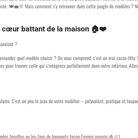
oste.
🍽️💼🥂
Mais comment s’y retrouver dans cette jungle de modèles ? Ne
le cœur battant de la maison
🏠❤️
convient ?
demandez quel modèle choisir ? On vous comprend, c’est un vrai casse-tête 
es pour trouver celle qui s’intégrera parfaitement dans votre intérieur. Allez
aire. C’est un peu le jean de votre mobilier – polyvalent, pratique et toujou
andes familles ou les fans de banquets façon Empire romain
🍇🍖
)