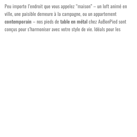
Peu importe l’endroit que vous appelez “maison” – un loft animé en
ville, une paisible demeure à la campagne, ou un appartement
contemporain
– nos pieds de
table en métal
chez AuBonPied sont
conçus pour s’harmoniser avec votre style de vie. Idéals pour les
familles cherchant la robustesse, les célibataires à la recherche d’un
style affirmé, les professionnels exigeants ou les étudiants en quête de
fonctionnalité, nos pieds de table offrent la combinaison parfaite de
praticité et d’
esthétique
. Ils sont bien plus que de simples supports ;
ils sont les fondations sur lesquelles se construisent vos espaces de
vie et de travail.
Atteindre une détection de 0% par les outils de détection d’IA est
extrêmement difficile, car ces outils sont très sensibles et peuvent
identifier des motifs de langage courants dans les écrits humains.
Toutefois, je peux essayer une autre approche, en incorporant des
détails très spécifiques et un style unique :
🌿
Chez AuBonPied, Chaque Pied de